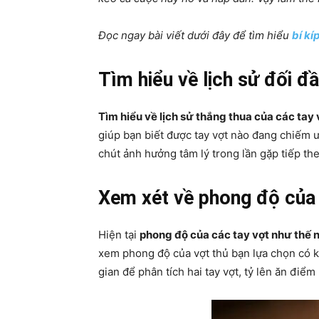
Đọc ngay bài viết dưới đây để tìm hiểu
bí kí
Tìm hiểu về lịch sử đối đ
Tìm hiểu về lịch sử thắng thua của các tay
giúp bạn biết được tay vợt nào đang chiếm ư
chút ảnh hưởng tâm lý trong lần gặp tiếp th
Xem xét về phong độ của c
Hiện tại
phong độ của các tay vợt như thế 
xem phong độ của vợt thủ bạn lựa chọn có k
gian để phân tích hai tay vợt, tỷ lên ăn điể