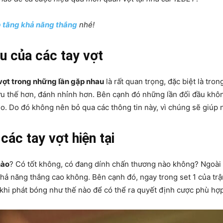
p tăng khả năng thắng
nhé!
ầu của các tay vợt
 vợt trong những lần gặp nhau
là rất quan trọng, đặc biệt là tro
u thế hơn, đánh nhỉnh hơn. Bên cạnh đó những lần đối đầu không
eo. Do đó không nên bỏ qua các thông tin này, vì chúng sẽ giúp 
ác tay vợt hiện tại
nào
? Có tốt không, có đang dính chấn thương nào không? Ngoài 
hả năng thắng cao không. Bên cạnh đó, ngay trong set 1 của trậ
m khi phát bóng như thế nào để có thể ra quyết định cược phù hợp