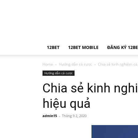
12BET
12BET MOBILE
ĐĂNG KÝ 12BE
Home
Hướng dẫn cá cược
Chia sẻ kinh nghiệm cá
Hướng dẫn cá cược
Chia sẻ kinh ng
hiệu quả
admin15
-
Tháng 9 2, 2020