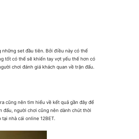
ng những set đầu tiên. Bởi điều này có thể
 tốt có thể sẽ khiến tay vợt yếu thế hơn có
người chơi đánh giá khách quan về trận đấu.
ra cũng nên tìm hiểu về kết quả gần đây để
n đấu, người chơi cũng nên dành chút thời
 tại nhà cái online 12BET.