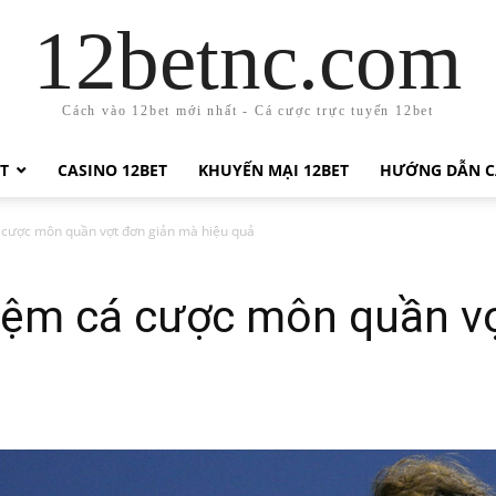
12betnc.com
Cách vào 12bet mới nhất - Cá cược trực tuyến 12bet
T
CASINO 12BET
KHUYẾN MẠI 12BET
HƯỚNG DẪN C
 cược môn quần vợt đơn giản mà hiệu quả
hiệm cá cược môn quần v