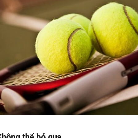
 Không thể bỏ qua