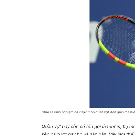
Chia sẻ kinh nghiệm cá cược môn quần vợt đơn giản mà hi
Quần vợt hay còn có tên gọi là tennis, bộ m
kèo cá cược hay ho và hấp dẫn. Vậy làm thế