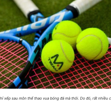
 chỉ xếp sau môn thể thao vua bóng đá mà thôi. Do đó, rất nhiều 