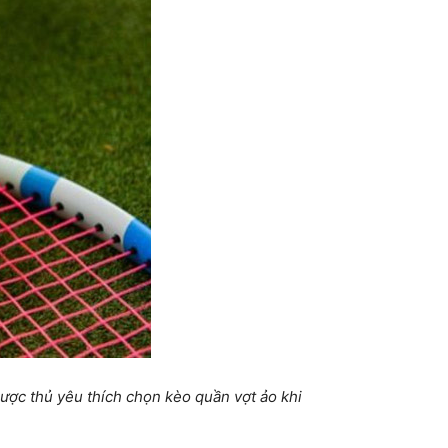
cược thủ yêu thích chọn kèo quần vợt ảo khi