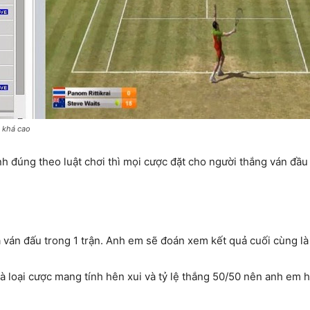
g khá cao
h đúng theo luật chơi thì mọi cược đặt cho người thắng ván đầu
ván đấu trong 1 trận. Anh em sẽ đoán xem kết quả cuối cùng là 
là loại cược mang tính hên xui và tỷ lệ thắng 50/50 nên anh em 