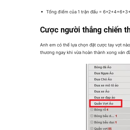
Tổng điểm của 1 trận đấu = 6+2+4+6+3
Cược người thắng chiến th
Anh em có thể lựa chọn đặt cược tay vợt nào
thương ngay khi vừa hoàn thành xong ván đầ