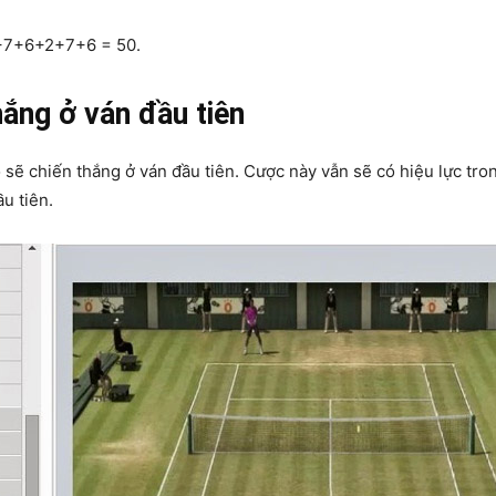
+7+6+2+7+6 = 50.
ắng ở ván đầu tiên
 sẽ chiến thắng ở ván đầu tiên. Cược này vẫn sẽ có hiệu lực tro
u tiên.