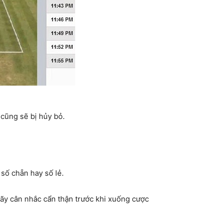
 cũng sẽ bị hủy bỏ.
số chẵn hay số lẻ.
hãy cân nhắc cẩn thận trước khi xuống cược