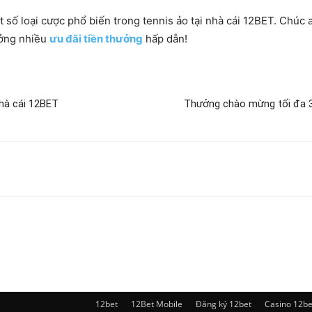
ột số loại cược phổ biến trong tennis ảo tại nhà cái 12BET. Ch
ưởng nhiều
ưu đãi tiền thưởng
hấp dẫn!
nhà cái 12BET
Thưởng chào mừng tối đa 3
12bet
12Bet Mobile
Đăng ký 12bet
Casino 12be