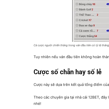
Cá cược người chiến thắng trong ván đầu tiên có tỷ lệ thắn
Tuy nhiên nếu ván đầu tiên không hoàn thàn
Cược số chẵn hay số lẻ
Cược này sẽ dựa trên kết quả tổng điểm của 
Theo các chuyên gia tại nhà cái 12BET, đây 
nhé!