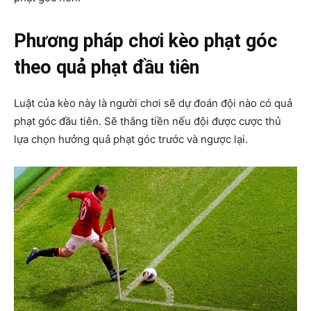
Phương pháp chơi kèo phạt góc
theo quả phạt đầu tiên
Luật của kèo này là người chơi sẽ dự đoán đội nào có quả
phạt góc đầu tiên. Sẽ thắng tiền nếu đội được cược thủ
lựa chọn hưởng quả phạt góc trước và ngược lại.