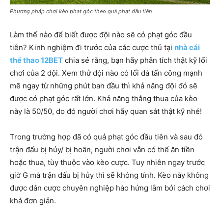
Phương pháp chơi kèo phạt góc theo quả phạt đầu tiên
Làm thế nào để biết được đội nào sẽ có phạt góc đầu
tiên? Kinh nghiệm đi trước của các cược thủ tại
nhà cái
thể thao 12BET
chia sẻ rằng, bạn hãy phân tích thật kỹ lối
chơi của 2 đội. Xem thử đội nào có lối đá tấn công mạnh
mẽ ngay từ những phút ban đầu thì khả năng đội đó sẽ
được có phạt góc rất lớn. Khả năng thắng thua của kèo
này là 50/50, do đó người chơi hãy quan sát thật kỹ nhé!
Trong trường hợp đã có quả phạt góc đầu tiên và sau đó
trận đấu bị hủy/ bị hoãn, người chơi vẫn có thể ăn tiền
hoặc thua, tùy thuộc vào kèo cược. Tuy nhiên ngay trước
giờ G mà trận đấu bị hủy thì sẽ không tính. Kèo này không
được dân cược chuyên nghiệp hào hứng lắm bởi cách chơi
khá đơn giản.