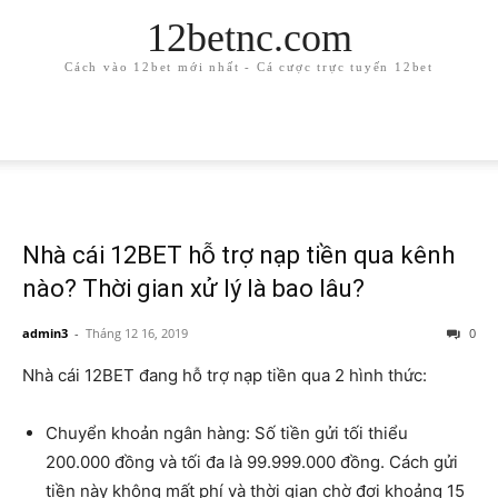
12betnc.com
Cách vào 12bet mới nhất - Cá cược trực tuyến 12bet
Nhà cái 12BET hỗ trợ nạp tiền qua kênh
nào? Thời gian xử lý là bao lâu?
admin3
-
Tháng 12 16, 2019
0
Nhà cái 12BET đang hỗ trợ nạp tiền qua 2 hình thức:
Chuyển khoản ngân hàng: Số tiền gửi tối thiểu
200.000 đồng và tối đa là 99.999.000 đồng. Cách gửi
tiền này không mất phí và thời gian chờ đợi khoảng 15