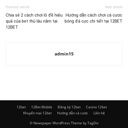
Previous article
Next article
Chia sẻ 2 cách chơi lô đề hiệu
Hướng dẫn cách chơi cá cược
quả của bet thủ lâu năm tại
bóng đá cực chi tiết tại 12BET
12BET
admin15
12bet
12Bet Mobile
Đăng ký 12bet
Casino 12bet
Khuyến mại 12bet
Hướng dẫn cá cược
Liên hệ
© Newspaper WordPress Theme by TagDiv